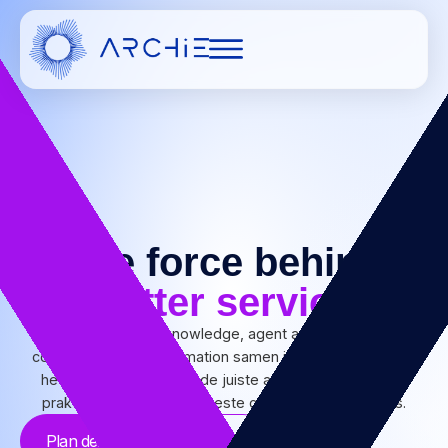
The force behind
better service
Archie brengt knowledge, agent assist, digital
conversations en automation samen in één platform. Van
het juiste antwoord tot de juiste actie, Archie maakt AI
praktisch en creëert de beste customer experiences.
Plan demo
Lees meer