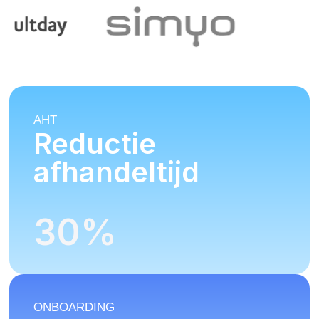
AHT
Reductie
afhandeltijd
30
%
ONBOARDING