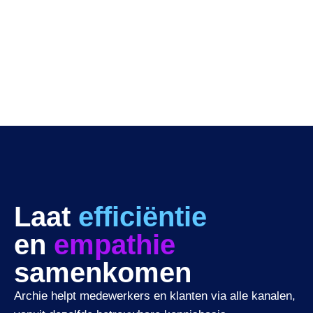
Laat
efficiëntie
en
empathie
samenkomen
Inzichten
Archie helpt medewerkers en klanten via alle kanalen,