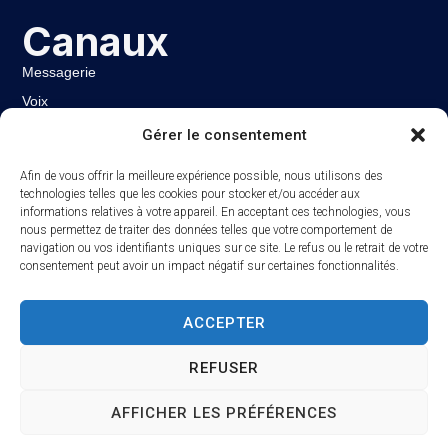
Canaux
Messagerie
Voix
Gérer le consentement
Découvrir
Afin de vous offrir la meilleure expérience possible, nous utilisons des
technologies telles que les cookies pour stocker et/ou accéder aux
A propos de nous
informations relatives à votre appareil. En acceptant ces technologies, vous
nous permettez de traiter des données telles que votre comportement de
Cas clients
navigation ou vos identifiants uniques sur ce site. Le refus ou le retrait de votre
consentement peut avoir un impact négatif sur certaines fonctionnalités.
Démonstration du plan
ACCEPTER
Hi, Need help? Click here???
✕
REFUSER
Déclaration de confidentialité
© 2026 Tous droits réservés.
AFFICHER LES PRÉFÉRENCES
Site réalisé par
LoryRavewebdesign