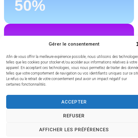
50
%
CONSISTANCE
Gérer le consentement
Cohérence sur
Afin de vous offrir la meilleure expérience possible, nous utilisons des technologie
tous les canaux
telles que les cookies pour stocker et/ou accéder aux informations relatives à votre
appareil. En acceptant ces technologies, vous nous permettez de traiter des donné
telles que votre comportement de navigation ou vos identifiants uniques sur ce sit
Le refus ou le retrait de votre consentement peut avoir un impact négatif sur
certaines fonctionnalités.
100
%
ACCEPTER
REFUSER
Planifiez votre
AFFICHER LES PRÉFÉRENCES
démonstration